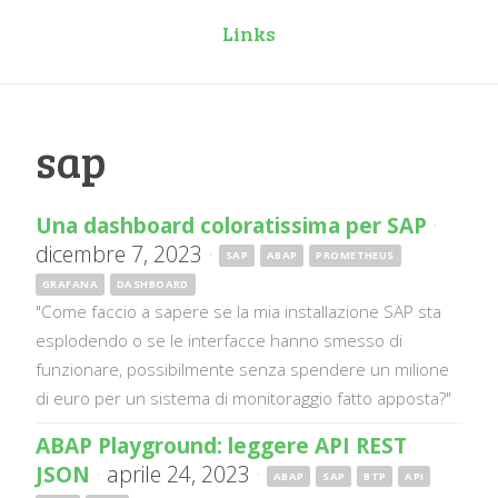
Links
sap
Una dashboard coloratissima per SAP
·
dicembre 7, 2023
·
SAP
ABAP
PROMETHEUS
GRAFANA
DASHBOARD
"Come faccio a sapere se la mia installazione SAP sta
esplodendo o se le interfacce hanno smesso di
funzionare, possibilmente senza spendere un milione
di euro per un sistema di monitoraggio fatto apposta?"
ABAP Playground: leggere API REST
JSON
·
aprile 24, 2023
·
ABAP
SAP
BTP
API