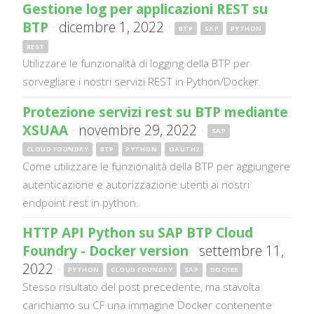
Gestione log per applicazioni REST su
BTP
·
dicembre 1, 2022
·
BTP
SAP
PYTHON
REST
Utilizzare le funzionalità di logging della BTP per
sorvegliare i nostri servizi REST in Python/Docker.
Protezione servizi rest su BTP mediante
XSUAA
·
novembre 29, 2022
·
SAP
CLOUD FOUNDRY
BTP
PYTHON
OAUTH2
Come utilizzare le funzionalità della BTP per aggiungere
autenticazione e autorizzazione utenti ai nostri
endpoint rest in python.
HTTP API Python su SAP BTP Cloud
Foundry - Docker version
·
settembre 11,
2022
·
PYTHON
CLOUD FOUNDRY
SAP
DOCKER
Stesso risultato del post precedente, ma stavolta
carichiamo su CF una immagine Docker contenente