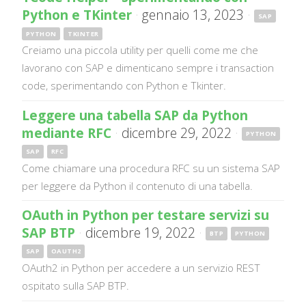
Python e TKinter
·
gennaio 13, 2023
·
SAP
PYTHON
TKINTER
Creiamo una piccola utility per quelli come me che
lavorano con SAP e dimenticano sempre i transaction
code, sperimentando con Python e Tkinter.
Leggere una tabella SAP da Python
mediante RFC
·
dicembre 29, 2022
·
PYTHON
SAP
RFC
Come chiamare una procedura RFC su un sistema SAP
per leggere da Python il contenuto di una tabella.
OAuth in Python per testare servizi su
SAP BTP
·
dicembre 19, 2022
·
BTP
PYTHON
SAP
OAUTH2
OAuth2 in Python per accedere a un servizio REST
ospitato sulla SAP BTP.