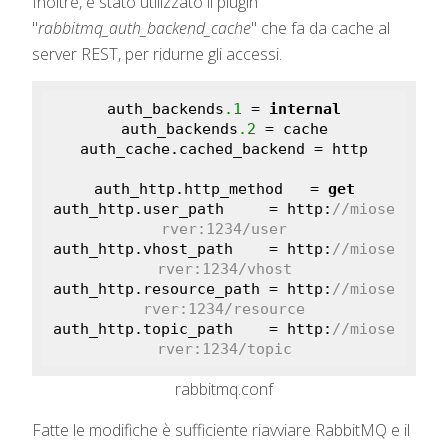
Inoltre, è stato utilizzato il plugin
"
rabbitmq_auth_backend_cache
" che fa da cache al
server REST, per ridurne gli accessi.
auth_backends
.1
 = 
internal
auth_backends
.2
 = cache

auth_cache.cached_backend = http

auth_http.http_method   = 
get
auth_http.user_path     = http:
//miose
rver:1234/user
auth_http.vhost_path    = http:
//miose
rver:1234/vhost
auth_http.resource_path = http:
//miose
rver:1234/resource
auth_http.topic_path    = http:
//miose
rver:1234/topic
rabbitmq.conf
Fatte le modifiche è sufficiente riavviare RabbitMQ e il