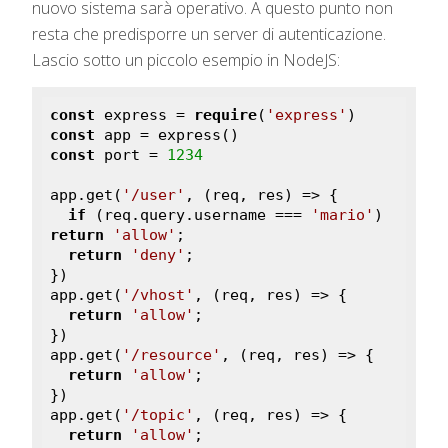
nuovo sistema sarà operativo. A questo punto non
resta che predisporre un server di autenticazione.
Lascio sotto un piccolo esempio in NodeJS:
const
 express = 
require
(
'express'
const
const
 port = 
1234
app.get(
'/user'
, (req, res) => {

if
 (req.query.username === 
'mario'
) 
return
'allow'
;

return
'deny'
;

})

app.get(
'/vhost'
, (req, res) => {

return
'allow'
;

})

app.get(
'/resource'
, (req, res) => {

return
'allow'
;

})

app.get(
'/topic'
, (req, res) => {

return
'allow'
;
