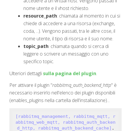
accedere a un virtual host. Vengono passati il
nome utente e il vhost richiesto.
resource_path
: chiamata al momento in cui si
chiede di accedere a una risorsa (exchange,
coda, ...). Vengono passati, tra le altre cose, il
nome utente, il tipo di risorsa e il suo nome.
topic_path
: chiamata quando si cerca di
leggere o scrivere un messaggio con uno
specifico topic.
Ulteriori dettagli
sulla pagina del plugin
.
Per attivare il plugin "
rabbitmq_auth_backend_http
" è
necessario inserirlo nell'elenco dei plugin disponibili
(enables_plugins nella cartella dell'installazione)...
[rabbitmq_management, rabbitmq_mqtt, r
abbitmq_web_mqtt, rabbitmq_auth_backen
d_http, rabbitmq_auth_backend_cache]
.