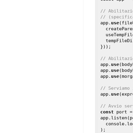
// Abilitazi
// (specific
app.
use
(file
  createPar
  useTempFi
  tempFileD
}));

// Abilitazi
app.
use
(body
app.
use
(body
app.
use
(morg
// Serviamo 
app.
use
(expr
// Avvio ser
const
 port =
app.listen(p
  console.log(`App is listening on port ${port}.`)

);