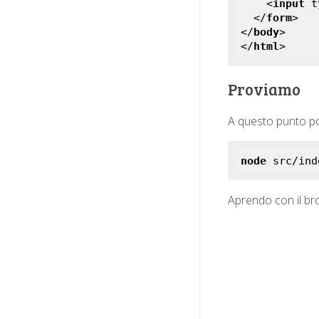
<
input
t
</
form
>
</
body
>
</
html
>
Proviamo
A questo punto po
node
 src/ind
Aprendo con il bro