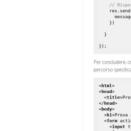
// Rispo
    res.send({

      mess
    })

  }

});
Per concludere, c
percorso specifica
<
html
>
<
head
>
<
title
>
Pro
</
head
>
<
body
>
<
h1
>
Prova 
<
form
acti
<
input
t