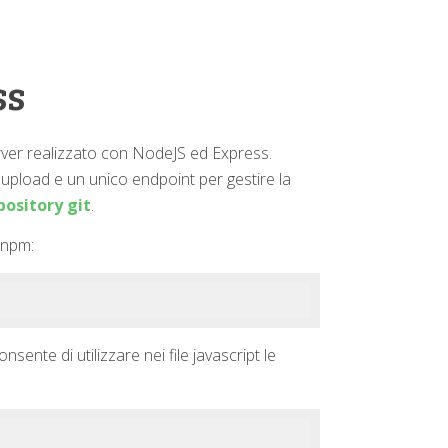
ss
rver realizzato con NodeJS ed Express.
upload e un unico endpoint per gestire la
pository git
.
 npm:
sente di utilizzare nei file javascript le