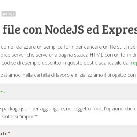
·
NODEJS
file con NodeJS ed Expre
come realizzare un semplice form per caricare un file su un se
plice server che serve una pagina statica HTML con un form di 
 Il codice di esempio descritto in questo post è scaricabile dal
re
stiamoci nella cartella di lavoro e inizializziamo il progetto con
es
e package.json per aggiungere, nell'oggetto root, l'opzione che con
sintassi "import":
ule"