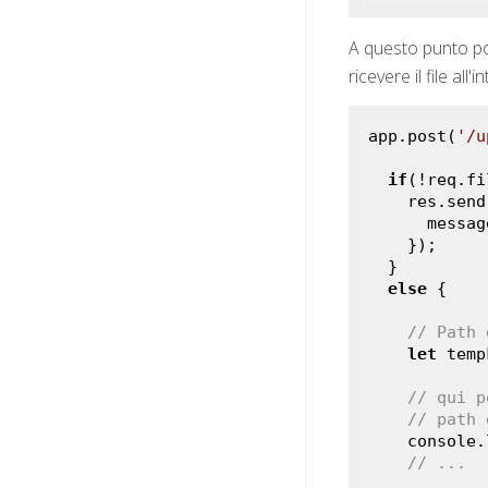
A questo punto p
ricevere il file a
app.post(
'/u
if
(!req.fil
    res.send({

      mess
    });

  }

else
 {

// Path 
let
 temp
// qui p
    console.log(`File caricato con successo: ${tempFilePath}`)

// ...