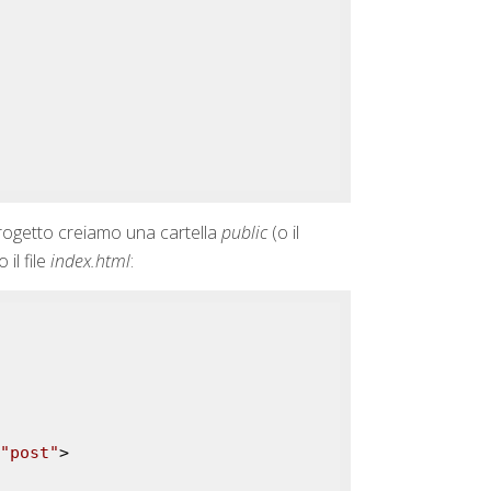
progetto creiamo una cartella
public
(o il
il file
index.html
:
"post"
>