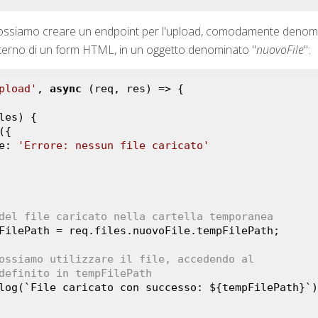
ossiamo creare un endpoint per l'upload, comodamente deno
ll'interno di un form HTML, in un oggetto denominato "
nuovoFile
":
pload'
, 
async
 (req, res) => {

es) {	

age: 
'Errore: nessun file caricato'
del file caricato nella cartella temporanea
FilePath = req.files.nuovoFile.tempFilePath;

ossiamo utilizzare il file, accedendo al
// path definito in tempFilePath	