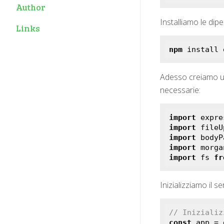
Author
Installiamo le dip
Links
npm
 install 
Adesso creiamo u
necessarie:
import
 expre
import
 fileU
import
 bodyP
import
 morga
import
 fs 
fr
Inizializziamo il s
// Inizializ
const
 app = 