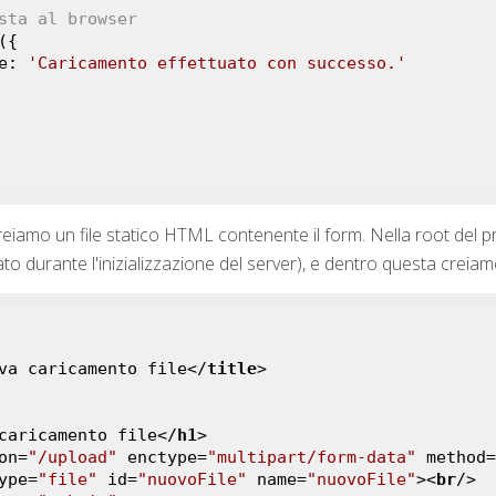
sta al browser
age: 
'Caricamento effettuato con successo.'
reiamo un file statico HTML contenente il form. Nella root del 
to durante l'inizializzazione del server), e dentro questa creiamo 
va caricamento file
</
title
>
caricamento file
</
h1
>
on
=
"/upload"
enctype
=
"multipart/form-data"
method
=
ype
=
"file"
id
=
"nuovoFile"
name
=
"nuovoFile"
>
<
br
/>