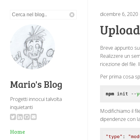
dicembre 6, 2020
Upload 
Breve appunto su 
Realizzere un sem
ricezione del file.
Per prima cosa spo
Mario's Blog
npm
 init --
y
Progetti innocui talvolta
inquietanti
Modifichiamo il fil
dipendenze con la 
Home
"type"
: 
"mod