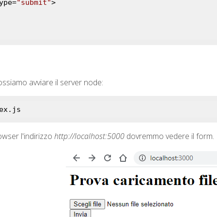
ype
=
"submit"
>
ssiamo avviare il server node:
ex.js
wser l'indirizzo
http://localhost:5000
dovremmo vedere il form.