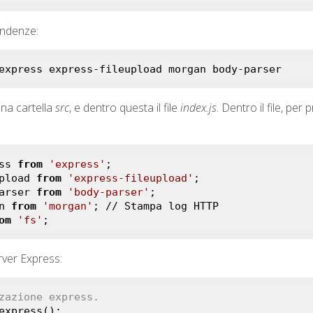
endenze:
express express-fileupload morgan body-parser
na cartella
src
, e dentro questa il file
index.js
. Dentro il file, pe
ss 
from
'express'
pload 
from
'express-fileupload'
arser 
from
'body-parser'
n 
from
'morgan'
om
'fs'
;
erver Express:
zazione express.
express();
