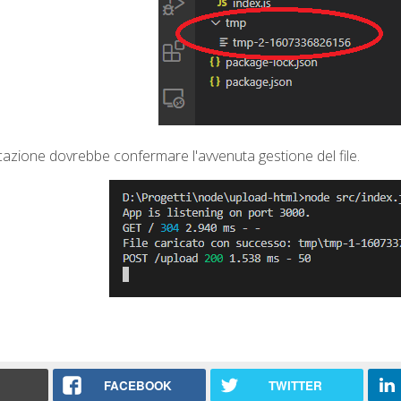
icazione dovrebbe confermare l'avvenuta gestione del file.
FACEBOOK
TWITTER