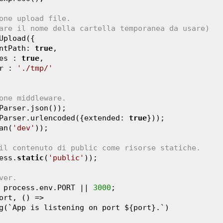
one upload file.
are il nome della cartella temporanea da usare)
Upload({

entPath: 
true
,

les : 
true
,

ir : 
'./tmp/'
one middleware.
Parser.json());

Parser.urlencoded({extended: 
true
}));

an(
'dev'
));

il contenuto di public come risorse statiche.
ess.
static
(
'public'
));

ver.
 process.env.PORT || 
3000
;

ort, () => 
