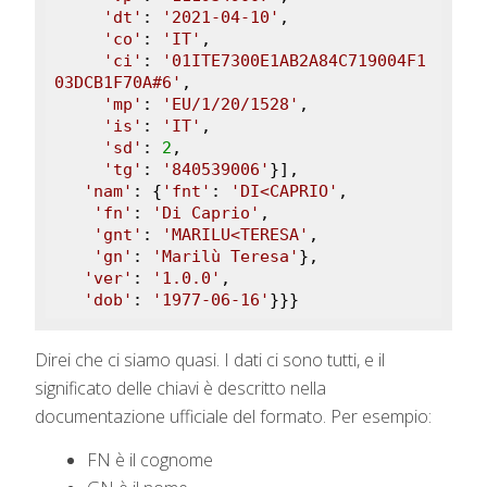
'dt'
: 
'2021-04-10'
,

'co'
: 
'IT'
,

'ci'
: 
'01ITE7300E1AB2A84C719004F1
03DCB1F70A#6'
,

'mp'
: 
'EU/1/20/1528'
,

'is'
: 
'IT'
,

'sd'
: 
2
,

'tg'
: 
'840539006'
}],

'nam'
: {
'fnt'
: 
'DI<CAPRIO'
,

'fn'
: 
'Di Caprio'
,

'gnt'
: 
'MARILU<TERESA'
,

'gn'
: 
'Marilù Teresa'
},

'ver'
: 
'1.0.0'
,

'dob'
: 
'1977-06-16'
}}}
Direi che ci siamo quasi. I dati ci sono tutti, e il
significato delle chiavi è descritto nella
documentazione ufficiale del formato. Per esempio:
FN è il cognome