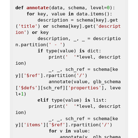
def
annotate
(data, schema, level=
0
)
:
for
 key, value 
in
 data.items():

        description = schema[key].get
(
'title'
) 
or
 schema[key].get(
'descript
ion'
) 
or
 key

        description, _, _ = descriptio
n.partition(
' - '
)

if
 type(value) 
is
 dict:

            print(
'  '
*level, descript
ion)

            _, _, sch_ref = schema[ke
y][
'$ref'
].rpartition(
'/'
)

            annotate(value, glb_schema
[
'$defs'
][sch_ref][
'properties'
], leve
l+
1
)

elif
 type(value) 
is
 list:

            print(
'  '
*level, descript
ion)

            _, _, sch_ref = schema[ke
y][
'items'
][
'$ref'
].rpartition(
'/'
)

for
 v 
in
 value:

                annotate(v, glb_schema