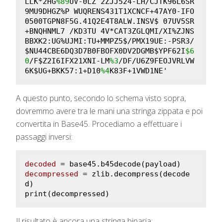
LLK*2HG
%89
UV-0LZ 2ZJJ524-LH/CJTK96L6SR
9MU9DHGZ%P WUQRENS431T1XCNCF+47AY0-IFO
0500TGPN8F5G.41Q2E4T8ALW.INSV$ 07UV5SR
+BNQHNML7 /KD3TU 4V*CAT3ZGLQMI/XI%ZJNS
BBXK2:UG%UJMI:TU+MMPZ5$/PMX19UE:-PSR3/
$NU44CBE6DQ3D7B0FBOFX0DV2DGMB$YPF62I
$6
0
/F$Z2I6IFX21XNI-LM
%3
/DF/U6Z9FEOJVRLVW
6K$UG+BKK57:1+D10
%4
K83F+1VWD1NE'
A questo punto, secondo lo schema visto sopra,
dovremmo avere tra le mani una stringa zippata e poi
convertita in Base45. Procediamo a effettuare i
passaggi inversi:
decoded
decompressed
 = zlib.decompress(decode
d)

print(decompressed)
Il risultato è ancora una stringa binaria: