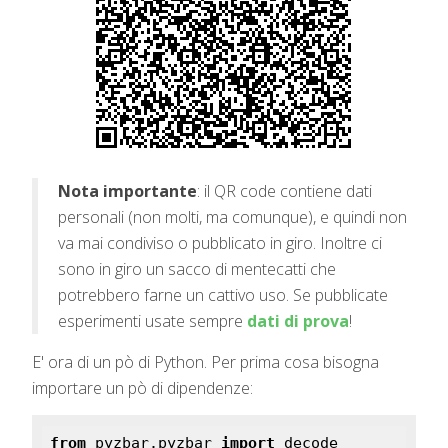
Nota importante
: il QR code contiene dati
personali (non molti, ma comunque), e quindi non
va mai condiviso o pubblicato in giro. Inoltre ci
sono in giro un sacco di mentecatti che
potrebbero farne un cattivo uso. Se pubblicate
esperimenti usate sempre
dati di prova
!
E' ora di un pò di Python. Per prima cosa bisogna
importare un pò di dipendenze:
from
 pyzbar.pyzbar 
import