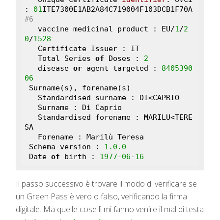
: 
01
ITE7300E1AB2A84C719004F103DCB1F70A
#6
   vaccine medicinal product : EU/
1
/
2
0
/
1528
   Certificate Issuer : IT

   Total Series 
of
 Doses : 
2
   disease 
or
 agent targeted : 
8405390
06
 Surname(s), forename(s)

   Standardised surname : DI<CAPRIO

   Surname : Di Caprio

   Standardised forename : MARILU<TERE
SA

   Forename : Marilù Teresa

 Schema version : 
1.0
.0
 Date 
of
 birth : 
1977
-
06
-
16
Il passo successivo è trovare il modo di verificare se
un Green Pass è vero o falso, verificando la firma
digitale. Ma quelle cose lì mi fanno venire il mal di testa