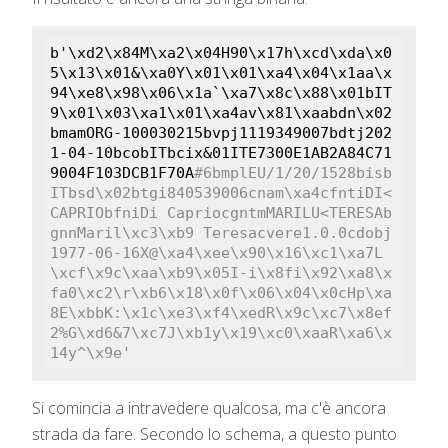
b'\xd2\x84M\xa2\x04H90\x17h\xcd\xda\x0
5\x13\x01&\xa0Y\x01\x01\xa4\x04\x1aa\x
94\xe8\x98\x06\x1a`\xa7\x8c\x88\x01bIT
9\x01\x03\xa1\x01\xa4av\x81\xaabdn\x02
bmamORG-100030215bvpj1119349007bdtj202
1-04-10bcobITbcix&01ITE7300E1AB2A84C71
9004F103DCB1F70A
#6bmplEU/1/20/1528bisb
ITbsd\x02btgi840539006cnam\xa4cfntiDI<
CAPRIObfniDi CapriocgntmMARILU<TERESAb
gnnMaril\xc3\xb9 Teresacvere1.0.0cdobj
1977-06-16X@\xa4\xee\x90\x16\xc1\xa7L
\xcf\x9c\xaa\xb9\x05I-i\x8fi\x92\xa8\x
fa0\xc2\r\xb6\x18\x0f\x06\x04\x0cHp\xa
8E\xbbK:\x1c\xe3\xf4\xedR\x9c\xc7\x8ef
2%G\xd6&7\xc7J\xb1y\x19\xc0\xaaR\xa6\x
14y^\x9e'
Si comincia a intravedere qualcosa, ma c'è ancora
strada da fare. Secondo lo schema, a questo punto