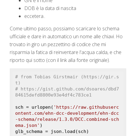
GN è il nome
DOB è la data di nascita
eccetera..
Come ultimo passo, possiamo scaricare lo schema
ufficiale e dare in automatico un nome alle chiavi. Ho
trovato in giro un pezzettino di codice che mi
risparmia la fatica di reinventare l'acqua calda, e che
riporto qui sotto (con il link alla fonte originale).
# from Tobias Girstmair (https://gir.s
t)
# https://gist.github.com/dsoares/dbd7
84615defd8800e93e4df4c783ce1
sch = urlopen(
'https://raw.githubuserc
ontent.com/ehn-dcc-development/ehn-dcc
-schema/release/1.3.0/DCC.combined-sch
ema.json'
)

glb_schema = json.load(sch)
