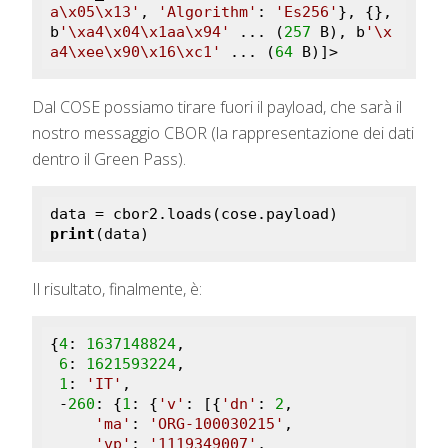
a\x05\x13'
, 
'Algorithm'
: 
'Es256'
}, {}, 
b
'\xa4\x04\x1aa\x94'
 ... (
257
 B), b
'\x
a4\xee\x90\x16\xc1'
 ... (
64
 B)]>
Dal COSE possiamo tirare fuori il payload, che sarà il
nostro messaggio CBOR (la rappresentazione dei dati
dentro il Green Pass).
print
(data)
Il risultato, finalmente, è:
{
4
: 
1637148824
,

6
: 
1621593224
,

1
: 
'IT'
,

 -
260
: {
1
: {
'v'
: [{
'dn'
: 
2
,

'ma'
: 
'ORG-100030215'
,

'vp'
: 
'1119349007'
,
