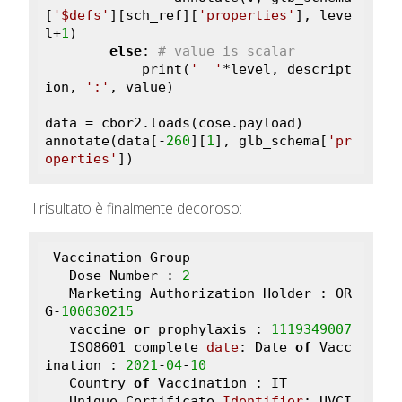
[
'$defs'
][sch_ref][
'properties'
], leve
l+
1
)

else
: 
# value is scalar
            print(
'  '
*level, descript
ion, 
':'
, value)

data = cbor2.loads(cose.payload)

annotate(data[-
260
][
1
], glb_schema[
'pr
operties'
])
Il risultato è finalmente decoroso:
 Vaccination Group

   Dose Number : 
2
   Marketing Authorization Holder : OR
G-
100030215
   vaccine 
or
 prophylaxis : 
1119349007
   ISO8601 complete 
date
: Date 
of
 Vacc
ination : 
2021
-
04
-
10
   Country 
of
 Vaccination : IT

   Unique Certificate 
Identifier
: UVCI 