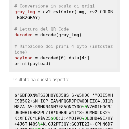
# Conversione in scala di grigi
gray_img
 = cv2.cvtColor(img, cv2.COLOR
_BGR2GRAY)

# Lettura del QR Code
decoded
 = decode(gray_img)

# Rimozione dei primi 4 byte (intestaz
ione)
payload
 = decoded[0].data[4:]

print(payload)
Il risultato ha questo aspetto:
b
'6BFOXN%TS3DH0YOJ58S S-W5HDC *M0II5XH
C9B5G2+$N IOP-IA%NFQGRJPC%OQHIZC4.OI1R
M8ZA.A5:S9MKN4NN3F85QNCY0O
%0
VZ001HOC9J
U0D0HT0HB2PL/IB*09B9LW4T*8+DCMH0LDK2%
K:XFE70*LP$V25
$0
Q:J:4MO1P0
%0
L0HD+9E/HY
+4J6TH48S
%4
K.GJ2PT3QY:GQ3TE2I+-CPHN6D7