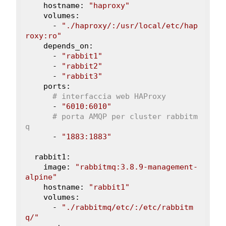
    hostname: 
"haproxy"
    volumes:

      - 
"./haproxy/:/usr/local/etc/hap
roxy:ro"
    depends_on:

      - 
"rabbit1"
      - 
"rabbit2"
      - 
"rabbit3"
    ports: 

# interfaccia web HAProxy
      - 
"6010:6010"
# porta AMQP per cluster rabbitm
q
      - 
"1883:1883"
  rabbit1:

    image: 
"rabbitmq:3.8.9-management-
alpine"
    hostname: 
"rabbit1"
    volumes:

      - 
"./rabbitmq/etc/:/etc/rabbitm
q/"