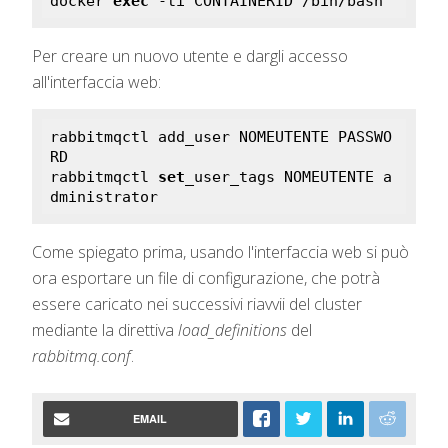
docker 
exec
 -ti CONTAINERID /bin/bash
Per creare un nuovo utente e dargli accesso
all'interfaccia web:
rabbitmqctl add_user NOMEUTENTE PASSWO
RD

rabbitmqctl 
set
_user_tags NOMEUTENTE a
dministrator
Come spiegato prima, usando l'interfaccia web si può
ora esportare un file di configurazione, che potrà
essere caricato nei successivi riavvii del cluster
mediante la direttiva
load_definitions
del
rabbitmq.conf
.
EMAIL