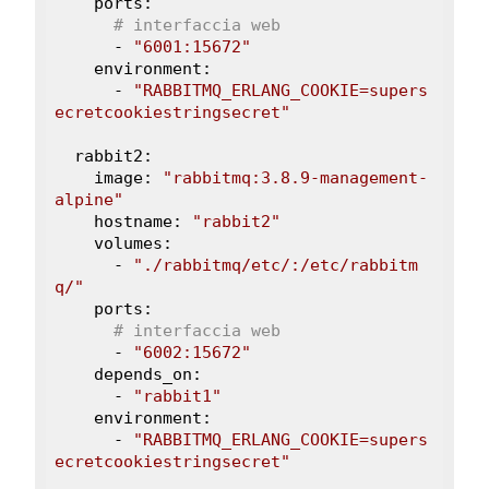
    ports:

# interfaccia web
      - 
"6001:15672"
    environment:

      - 
"RABBITMQ_ERLANG_COOKIE=supers
ecretcookiestringsecret"
  rabbit2:

    image: 
"rabbitmq:3.8.9-management-
alpine"
    hostname: 
"rabbit2"
    volumes:

      - 
"./rabbitmq/etc/:/etc/rabbitm
q/"
    ports:

# interfaccia web
      - 
"6002:15672"
    depends_on:

      - 
"rabbit1"
    environment:

      - 
"RABBITMQ_ERLANG_COOKIE=supers
ecretcookiestringsecret"