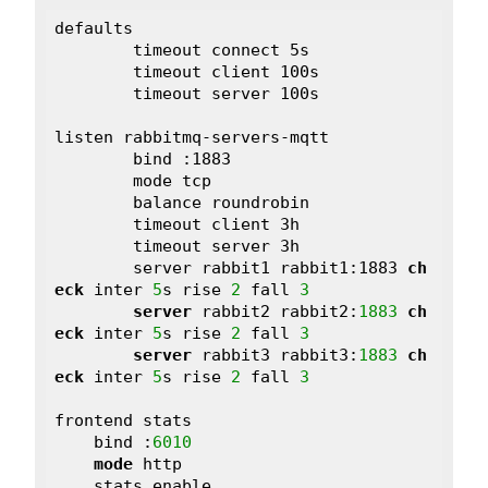
defaults

	timeout connect 5s

	timeout client 100s

	timeout server 100s

listen rabbitmq-servers-mqtt

	bind :1883

	mode tcp

	balance roundrobin

	timeout client 3h

	timeout server 3h

	server rabbit1 rabbit1:1883 
ch
eck
 inter 
5
s rise 
2
 fall 
3
server
 rabbit2 rabbit2:
1883
ch
eck
 inter 
5
s rise 
2
 fall 
3
server
 rabbit3 rabbit3:
1883
ch
eck
 inter 
5
s rise 
2
 fall 
3
frontend stats

    bind :
6010
mode
 http

    stats enable
