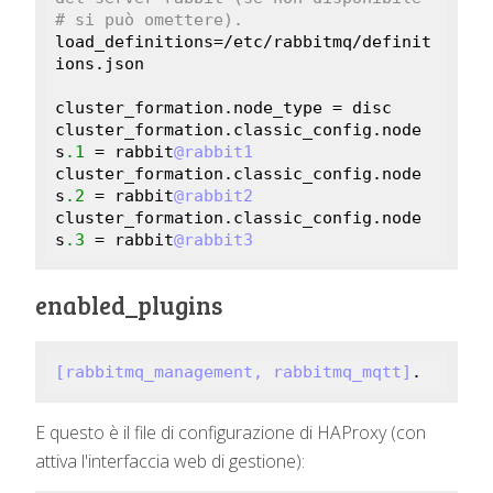
# si può omettere).
load_definitions=/etc/rabbitmq/definit
ions.json

cluster_formation.node_type = disc

cluster_formation.classic_config.node
s
.1
 = rabbit
@rabbit1
cluster_formation.classic_config.node
s
.2
 = rabbit
@rabbit2
cluster_formation.classic_config.node
s
.3
 = rabbit
@rabbit3
enabled_plugins
[rabbitmq_management, rabbitmq_mqtt]
.
E questo è il file di configurazione di HAProxy (con
attiva l'interfaccia web di gestione):