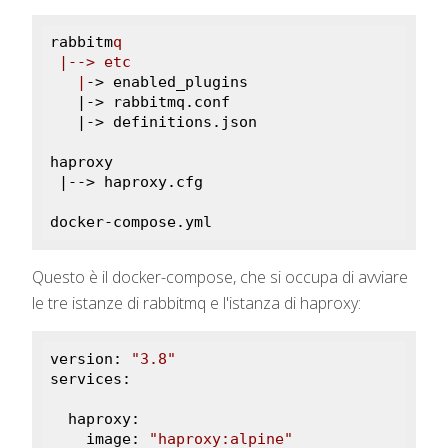
rabbitm
q

 |--> etc

   |
-> enabled_plugins

   |-> rabbitmq.conf

   |-> definitions.json

haproxy

 |--> haproxy.cfg

docker-compose.yml
Questo è il docker-compose, che si occupa di avviare
le tre istanze di rabbitmq e l'istanza di haproxy:
version: 
"3.8"
services:

  haproxy:

    image: 
"haproxy:alpine"