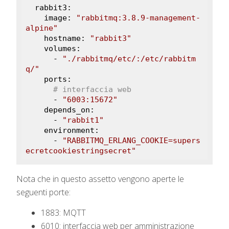
  rabbit3:

    image: 
"rabbitmq:3.8.9-management-
alpine"
    hostname: 
"rabbit3"
    volumes:

      - 
"./rabbitmq/etc/:/etc/rabbitm
q/"
    ports:

# interfaccia web
      - 
"6003:15672"
    depends_on:

      - 
"rabbit1"
    environment:

      - 
"RABBITMQ_ERLANG_COOKIE=supers
ecretcookiestringsecret"
Nota che in questo assetto vengono aperte le
seguenti porte:
1883: MQTT
6010: interfaccia web per amministrazione